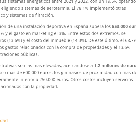
n sus sistemas energéticos entre 2021 y 2022, con un 19,5% optando
4% eligiendo sistemas de aerotermia. El 78,1% implementó otras
o y sistemas de filtración.
ión de una instalación deportiva en España supera los
553,000 eur
% y el gasto en marketing el 3%. Entre estos dos extremos, se
os (13,6%) y el costo del inmueble (14,3%). De este último, el 68,7
 los gastos relacionados con la compra de propiedades y el 13,6%
traciones públicas.
strativas son las más elevadas, acercándose a
1,2 millones de eur
poco más de 600,000 euros, los gimnasios de proximidad con más d
eramente inferior a 250,000 euros. Otros costos incluyen servicios
elacionados con la propiedad.
lidad