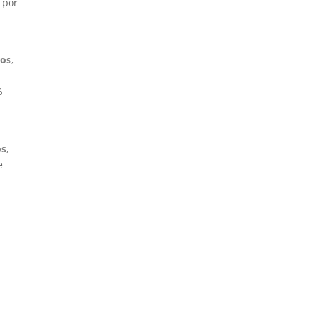
 por
os,
%
os
,
e