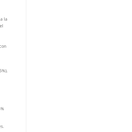
l
a la
el
 con
,5%),
,4%
es.