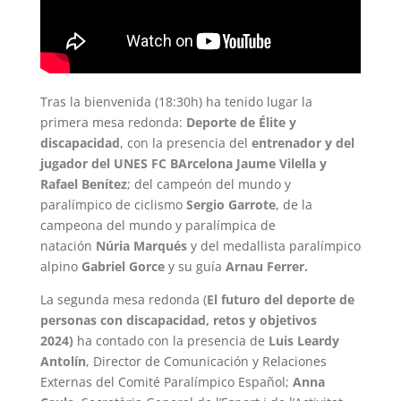
Tras la bienvenida (18:30h) ha tenido lugar la
primera mesa redonda:
Deporte de Élite y
discapacidad
, con la presencia del
entrenador y del
jugador del UNES FC BArcelona Jaume Vilella y
Rafael Benítez
; del campeón del mundo y
paralímpico de ciclismo
Sergio Garrote
, de la
campeona del mundo y paralímpica de
natación
Núria Marqués
y del medallista paralímpico
alpino
Gabriel Gorce
y su guía
Arnau Ferrer.
La segunda mesa redonda (
El futuro del deporte de
personas con discapacidad, retos y objetivos
2024)
ha contado con la presencia de
Luis Leardy
Antolín
, Director de Comunicación y Relaciones
Externas del Comité Paralímpico Español;
Anna