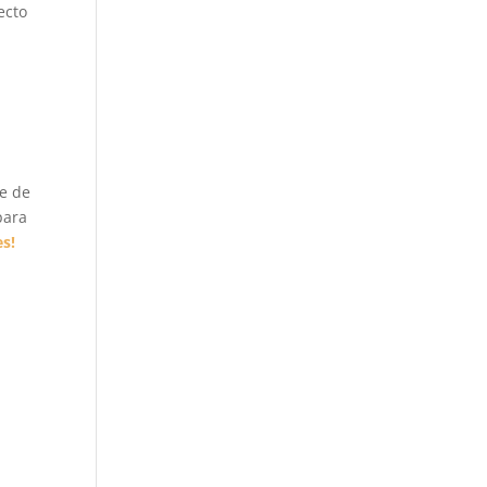
ecto
se de
para
es!