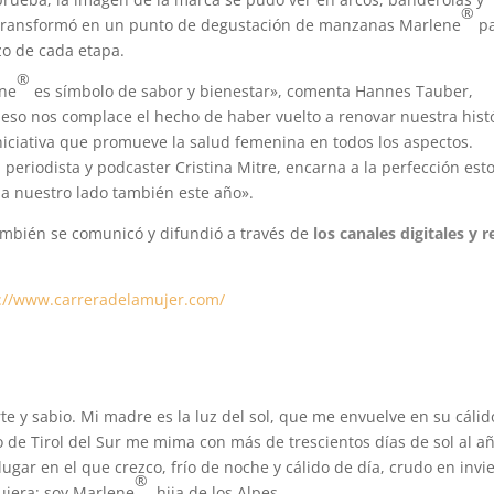
®
 se transformó en un punto de degustación de manzanas Marlene
p
zo de cada etapa.
®
ene
es símbolo de sabor y bienestar», comenta Hannes Tauber,
 eso nos complace el hecho de haber vuelto a renovar nuestra hist
niciativa que promueve la salud femenina en todos los aspectos.
eriodista y podcaster Cristina Mitre, encarna a la perfección est
 a nuestro lado también este año».
ambién se comunicó y difundió a través de
los canales digitales y 
://www.carreradelamujer.
com/
rte y sabio. Mi madre es la luz del sol, que me envuelve en su cálid
o de Tirol del Sur me mima con más de trescientos días de sol al añ
ugar en el que crezco, frío de noche y cálido de día, crudo en invi
®
uiera: soy Marlene
, hija de los Alpes.