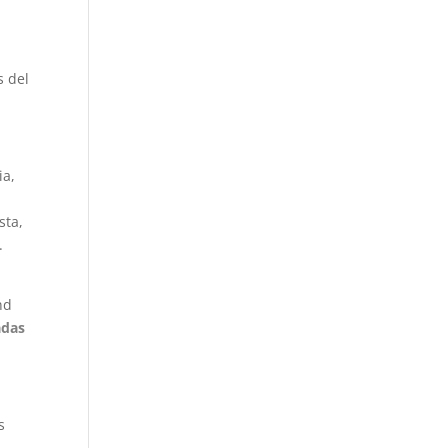
s del
ia,
sta,
.
nd
adas
s