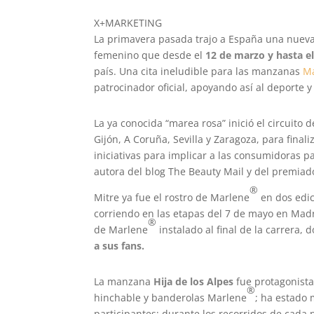
X+MARKETING
La primavera pasada trajo a España una nueva
femenino que desde el
12 de marzo y hasta e
país. Una cita ineludible para las manzanas
M
patrocinador oficial, apoyando así al deporte y
La ya conocida “marea rosa” inició el circuito 
Gijón, A Coruña, Sevilla y Zaragoza, para fina
iniciativas para implicar a las consumidoras p
autora del blog The Beauty Mail y del premiad
®
Mitre ya fue el rostro de Marlene
en dos edic
corriendo en las etapas del 7 de mayo en Mad
®
de Marlene
instalado al final de la carrera,
a sus fa
ns.
La manzana
Hija de los Alpes
fue protagonista
®
hinchable y banderolas Marlene
; ha estado 
participantes; durante los recorridos de cada