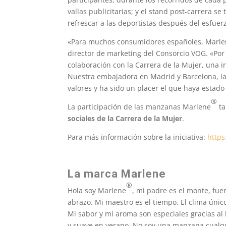
vallas publicitarias; y el stand post-carrera
refrescar a las deportistas después del esfuer
«Para muchos consumidores españoles, Marl
director de marketing del Consorcio VOG. «Por
colaboración con la Carrera de la Mujer, una i
Nuestra embajadora en Madrid y Barcelona, la p
valores y ha sido un placer el que haya estado
®
La participación de las manzanas Marlene
t
sociales de la Carrera de la Mujer
.
Para más información sobre la iniciativa:
https
La marca Marlene
®
Hola soy Marlene
, mi padre es el monte, fue
abrazo. Mi maestro es el tiempo. El clima únic
Mi sabor y mi aroma son especiales gracias al l
y suave en verano. No soy una manzana cualq