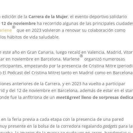
 edición de la
Carrera de la Mujer
, el evento deportivo solidario
l 12 de noviembre
ha recorrido algunas de las principales ciudade
®
arlene
que en 2023 volvieron a renovar su colaboración como
 los hábitos de vida saludable.
de este año en Gran Canaria, luego recaló en Valencia, Madrid, Vitor
®
lizar en noviembre en Barcelona. Marlene
organizó numerosas
articipantes, empezando por la presencia de Cristina Mitre (periodi
o El Podcast del Cristina Mitre) tanto en Madrid como en Barcelona
iones anteriores de la Carrera, y en 2023 ha vuelto a participar
rid y del 12 de noviembre en Barcelona, además de estar en el sta
 donde fue la anfitriona de un
meet&greet
lleno de sorpresas dedic
 en la feria previa a cada etapa con la presencia de una pared
muy presente en la bolsa de la corredora regalando
gadgets
para la
 prueba, la imagen de la marca se pudo ver en arcos, banderolas y