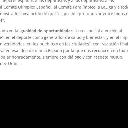
deporte español, a las deportistas y a los deportistas, a las
 al Comité Olímpico Español, al Comité Paralímpico, a LaLiga y a tod
 ha mostrado convencido de que “es posible profundizar entre todos 
e”.
sado en la
igualdad de oportunidades
, “con especial atención al
te”; en el deporte como generador de salud y bienestar; y en el im
niversidades, en los pueblos y en las ciudades”, con “vocación fina
tiva en esa idea de marca España por la que nos reconocen en todo
bajar honradamente, siempre con diálogo y con respeto mutuo.
guez Uribes.