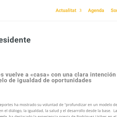
Actualitat
Agenda
S
esidente
 vuelve a «casa» con una clara intención
elo de igualdad de oportunidades
Deportes ha mostrado su voluntad de “profundizar en un modelo de
 el diálogo, la igualdad, la salud y el desarrollo desde la base. L
gría
, ha destacado la experiencia previa de Rodríguez Uribes en el