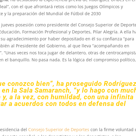
leal”, con el que afrontará retos como los Juegos Olímpicos y
rte y la preparación del Mundial de Fútbol de 2030
jueves posesión como presidente del Consejo Superior de Deport
Educación, Formación Profesional y Deportes, Pilar Alegría. A ella h
 su agradecimiento por haber depositado en él su confianza “para
mbién al Presidente del Gobierno, al que lleva “acompañando en
. “Unas veces nos toca jugar de delantero, otras de centrocampist
 en el banquillo. No pasa nada. Es la lógica del compromiso político,
ue conozco bien”, ha proseguido Rodrígue
o en la Sala Samaranch, “y lo hago con muc
y, a la vez, con humildad, con una infinita
gar a acuerdos con todos en defensa del
residencia del
Consejo Superior de Deportes
con la firme voluntad 