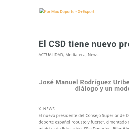
El CSD tiene nuevo pr
ACTUALIDAD
,
Mediateca
,
News
José Manuel Rodríguez Uribes
diálogo y un mod
X+NEWS
El nuevo presidente del Consejo Superior de 
deporte español robusto y fuerte”, cimentado en
ministra de Educación, FP y Deportes,
Pilar Ale