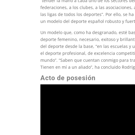
“tender la mano a cada uno de los sectores del 
federaciones, a los clubes, a las asociaciones,
las ligas de todos los deportes”. Por ello, se
un modelo del deporte español robusto y fuert
Un modelo que, como ha desgranado, esté ba
deporte femenino, necesario, exitoso y brillan
del deporte desde la base, “en las escuelas y u
el deporte profesional, de excelencia competi
mundo”. “Saben que cuentan conmigo para tra
Tienen en mí a un aliado”, ha concluido Rodrí
Acto de posesión