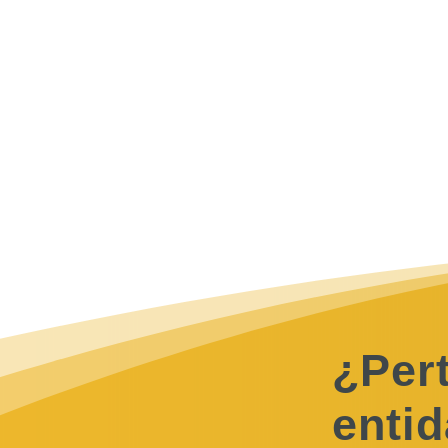
a» con una clara intención de diálogo y un modelo de igualdad de
¿Per
entid