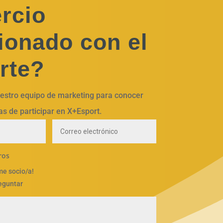
rcio
ionado con el
rte?
estro equipo de marketing para conocer
as de participar en X+Esport.
ros
me socio/a!
eguntar