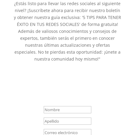
¿Estás listo para llevar las redes sociales al siguiente
nivel? ¡Suscríbete ahora para recibir nuestro boletín
y obtener nuestra guía exclusiva: '5 TIPS PARA TENER
ÉXITO EN TUS REDES SOCIALES' de forma gratuita!
Además de valiosos conocimientos y consejos de
expertos, también serás el primero en conocer
nuestras últimas actualizaciones y ofertas
especiales. No te pierdas esta oportunidad: ¡únete a
nuestra comunidad hoy mismo!"
¡Gracias por suscribirte! Asegúrate de
revisar tu bandeja de entrada para
encontrar nuestro REGALO: "5 TIPS
PARA TENER ÉXITO EN TUS REDES
SOCIALES". ¡Disfrútalo!