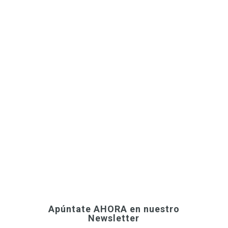
La Minicopa Endesa, el lugar donde nacen las
estrellas, cumple 20 años. Se repasan las
actuaciones de algunos de aquellos pequeños
cracks
Apúntate AHORA en nuestro
Newsletter