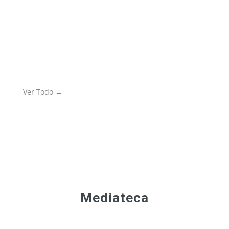
La Minicopa Endesa, el lugar donde nacen las
estrellas, cumple 20 años. Se repasan las
actuaciones de algunos de aquellos pequeños
cracks
Ver Todo →
Mediateca