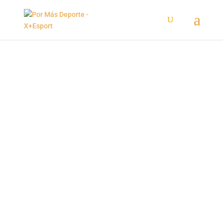
La Comunidad del
deporte
Somos una marca multidisciplinar y facilitamos
servicios de comunicación, promoción y
asesoramiento a los profesionales del deporte
¡Asóciate a Per Més Esport!