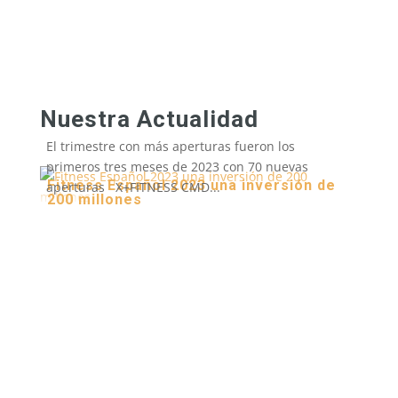
Nuestra Actualidad
El trimestre con más aperturas fueron los
primeros tres meses de 2023 con 70 nuevas
Fitness Español 2023 una inversión de
aperturas X+FITNESS CMD...
200 millones