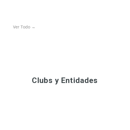
Ver Todo →
Clubs y Entidades
El Centro Nacional de Golf acoge todos los